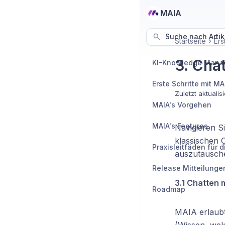
MAIA
Suche nach Artik
Startseite
Ers
3. Cha
Erste Schritte mit MA
Zuletzt aktualisi
MAIA's Vorgehen
MAIA's Features
Navigieren S
klassischen 
auszutausche
Release Mitteilunge
3.1 Chatten 
Roadmap
MAIA erlaubt