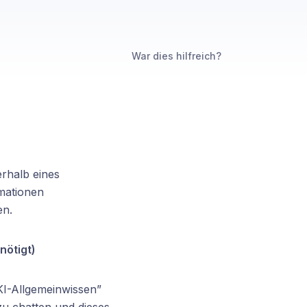
War dies hilfreich?
erhalb eines
rmationen
en.
nötigt)
KI-Allgemeinwissen”