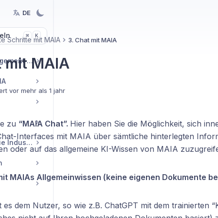
DE
eln
K
⌘
te Schritte mit MAIA
3. Chat mit MAIA
t mit MAIA
KI-Knowledge Management Guides
IA
ert
vor mehr als 1 jahr
ie zu
“MAIA Chat”.
Hier haben Sie die Möglichkeit, sich inn
Chat-Interfaces mit MAIA über sämtliche hinterlegten Info
Praxisleitfäden für die Industrie
n oder auf das allgemeine KI-Wissen von MAIA zuzugreif
n
mit MAIAs Allgemeinwissen (keine eigenen Dokumente be
 es dem Nutzer, so wie z.B. ChatGPT mit dem trainierten “