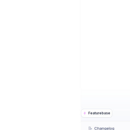
Featurebase
📝
Changelog