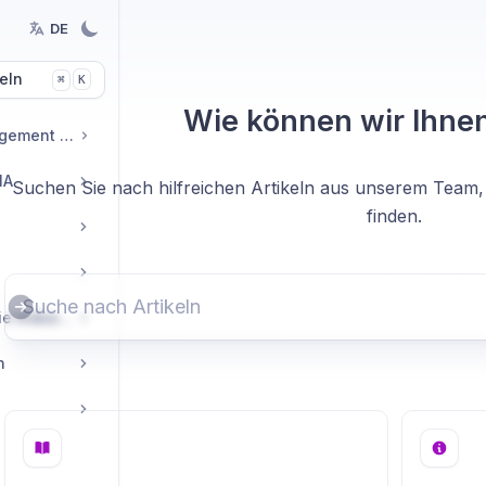
DE
eln
K
⌘
Wie können wir Ihnen
KI-Knowledge Management Guides
IA
Suchen Sie nach hilfreichen Artikeln aus unserem Team,
finden.
Praxisleitfäden für die Industrie
n