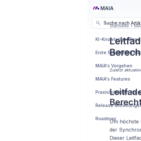
MAIA
Suche nach Artik
Startseite
MAI
Leitfa
Berech
Erste Schritte mit MA
MAIA's Vorgehen
Zuletzt aktualisi
MAIA's Features
Leitfad
Berech
Release Mitteilunge
Roadmap
Um höchste Da
der Synchron
Dieser Leitfa