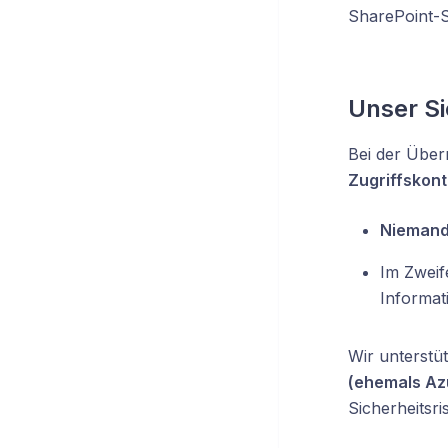
SharePoint-Si
Unser Si
Bei der Über
Zugriffskont
Niemand 
Im Zweife
Informat
Wir unterstü
(ehemals Az
Sicherheitsri