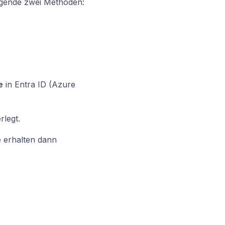
olgende zwei Methoden:
e
in Entra ID (Azure
rlegt.
 erhalten dann