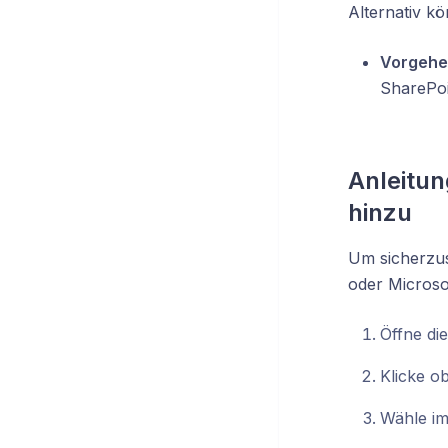
Alternativ k
Vorgehe
SharePoi
Anleitun
hinzu
Um sicherzus
oder Microsof
Öffne di
Klicke o
Wähle i