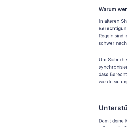
Warum werd
In älteren S
Berechtigu
Regeln sind i
schwer nachv
Um Sicherhei
synchronisie
dass Berecht
wie du sie exp
Unterstü
Damit deine M