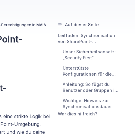
Auf dieser Seite
t-Berechtigungen in MAIA
Leitfaden: Synchronisation
Point-
von SharePoint-
Berechtigungen in MAIA
Unser Sicherheitsansatz:
„Security First“
Unterstützte
Konfigurationen für die
Synchronisation
Anleitung: So fügst du
t-
Benutzer oder Gruppen in
SharePoint hinzu
Wichtiger Hinweis zur
Synchronisationsdauer
War dies hilfreich?
eine strikte Logik bei
rePoint-Umgebung.
ert und wie du deine