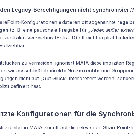
en Legacy-Berechtigungen nicht synchronisiert?
harePoint-Konfigurationen existieren oft sogenannte
regelb
ngen
(z. B. eine pauschale Freigabe für
„Jeder, außer exter
m zentralen Verzeichnis (Entra ID) oft nicht explizit hinterl
ollziehbar.
tslücken zu vermeiden, ignoriert MAIA diese impliziten Reg
ren wir ausschließlich
direkte Nutzerrechte
und
Gruppenr
igungen nicht auf „Gut Glück“ interpretiert werden, sonder
lizit definiert hast.
tzte Konfigurationen für die Synchroni
itarbeiter in MAIA Zugriff auf die relevanten SharePoint-In