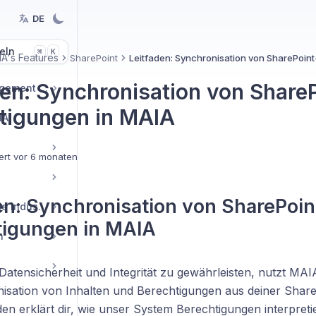
DE
eln
K
⌘
A's Features
SharePoint
Leitfaden: Synchronisation von SharePoin
den: Synchronisation von Share
KI-Knowledge Management Guides
tigungen in MAIA
IA
ert
vor 6 monaten
en: Synchronisation von SharePoin
Praxisleitfäden für die Industrie
tigungen in MAIA
n
tensicherheit und Integrität zu gewährleisten, nutzt MAIA 
isation von Inhalten und Berechtigungen aus deiner Sha
den erklärt dir, wie unser System Berechtigungen interpreti