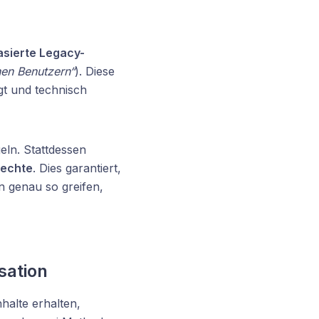
asierte Legacy-
nen Benutzern“
). Diese
egt und technisch
eln. Stattdessen
echte
. Dies garantiert,
n genau so greifen,
sation
halte erhalten,